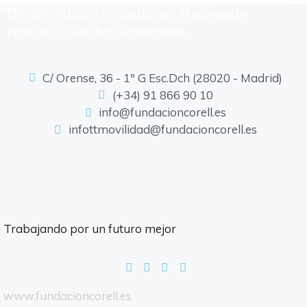
Documentación revisada por el abogado
Francisco Sánchez-Gamborino
C/ Orense, 36 - 1º G Esc.Dch (28020 - Madrid)
(+34) 91 866 90 10
info@fundacioncorell.es
infottmovilidad@fundacioncorell.es
Trabajando por un futuro mejor
www.fundacioncorell.es