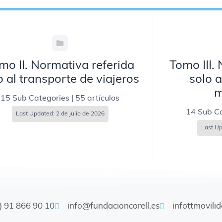
mo II. Normativa referida
Tomo III.
o al transporte de viajeros
solo a
m
15 Sub Categories
|
55 artículos
14 Sub C
Last Updated: 2 de julio de 2026
Last Up
isco Sánchez-Gamborino
) 91 866 90 10
info@fundacioncorell.es
infottmovili