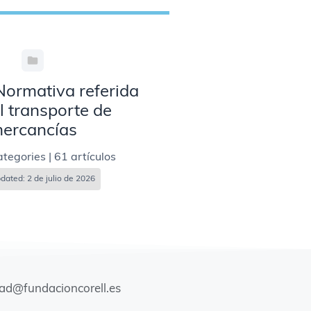
 Normativa referida
l transporte de
ercancías
ategories
|
61 artículos
dated: 2 de julio de 2026
dad@fundacioncorell.es