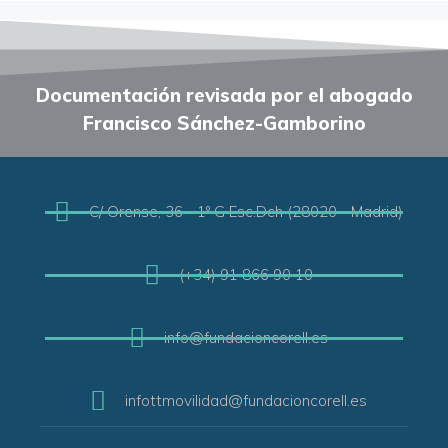
Documentación revisada por el abogado
Francisco Sánchez-Gamborino
C/ Orense, 36 - 1º G Esc.Dch (28020 - Madrid)
(+34) 91 866 90 10
info@fundacioncorell.es
infottmovilidad@fundacioncorell.es